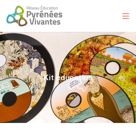
Nuestras Misiones
Français
Español
Català
Kit educatius
Occitan
Euskara