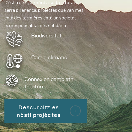
D'èst a oèst, de nòrd a sud, en tota era
sèrra pirenenca, projèctes que van mès
enlà des termières entà ua societat
ecoresponsabla mès solidària.
Biodiversitat
Cambi climatic
Connexion damb eth
territòri
Descurbitz es
nòsti projèctes