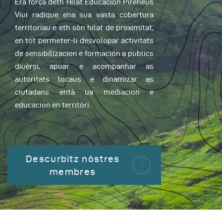
Era fòrça deth Hilat Educacion Pirenèus
Viui radique ena sua vasta cobertura
territoriau e eth sòn hilat de proximitat,
en tot permeter-li desvolopar activitats
de sensibilizacion e formacion a publics
diuèrsi, apuar e acompanhar as
autoritats locaus e dinamizar as
ciutadans entà ua mediacion e
educacion en territòri.
Descurbitz nòstres
membres