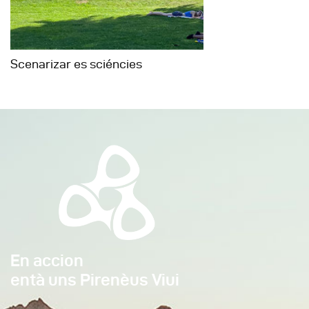
Scenarizar es sciéncies
En accion
entà uns Pirenèus Viui