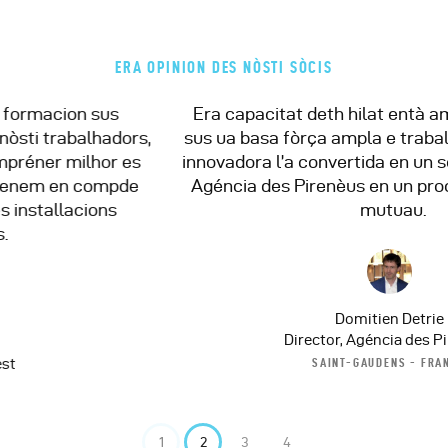
ERA OPINION DES NÒSTI SÒCIS
Era capacitat deth hilat entà amassar a persones
sus ua basa fòrça ampla e trabalhar de forma fòrça
innovadora l’a convertida en un sòci e aliat clau dera
Agéncia des Pirenèus en un procès de refortiment
mutuau.
Domitien Detrie
Director, Agéncia des Pirenèus
SAINT-GAUDENS - FRANÇA