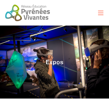
Nuestras Misiones
Français
Español
Català
Expos
Occitan
Euskara