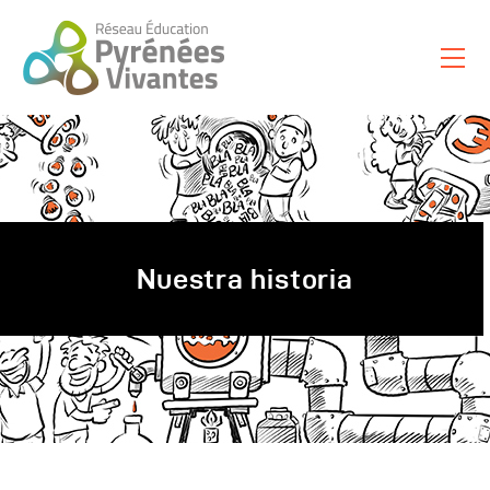
Nuestras Misiones
En Acción
Al Servicio De Los Demás
Recursos
Nuestra historia
Tienda
La Red Propone
Sobre Nosotros
Français
Español
Català