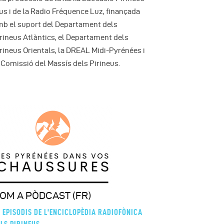
us i de la Radio Fréquence Luz, finançada
b el suport del Departament dels
rineus Atlàntics, el Departament dels
rineus Orientals, la DREAL Midi-Pyrénées i
 Comissió del Massís dels Pirineus.
OM A PÒDCAST (FR)
 EPISODIS DE L'ENCICLOPÈDIA RADIOFÒNICA
LS PIRINEUS