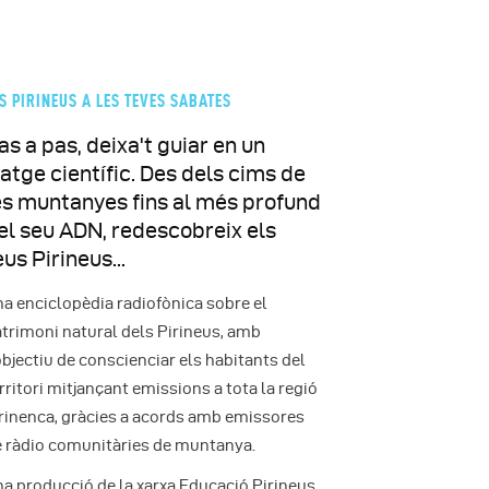
Occitan
Euskara
S PIRINEUS A LES TEVES SABATES
as a pas, deixa't guiar en un
iatge científic. Des dels cims de
es muntanyes fins al més profund
el seu ADN, redescobreix els
eus Pirineus...
a enciclopèdia radiofònica sobre el
trimoni natural dels Pirineus, amb
objectiu de conscienciar els habitants del
rritori mitjançant emissions a tota la regió
rinenca, gràcies a acords amb emissores
 ràdio comunitàries de muntanya.
a producció de la xarxa Educació Pirineus