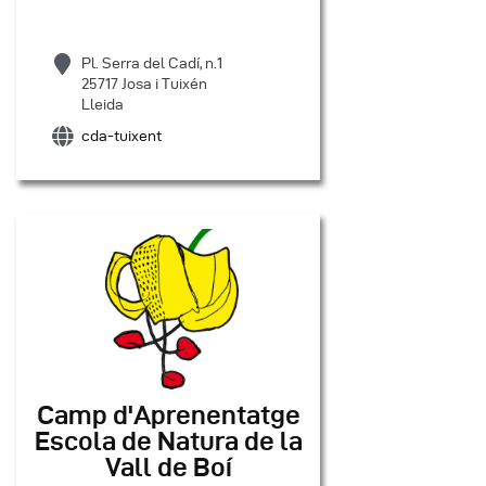
Pl. Serra del Cadí, n.1
25717 Josa i Tuixén
Lleida
cda-tuixent
Camp d'Aprenentatge
Escola de Natura de la
Vall de Boí