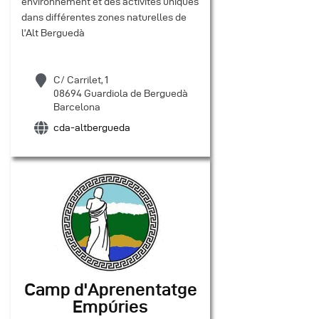
environnement et des activités uniques
dans différentes zones naturelles de
l’Alt Berguedà
C/ Carrilet, 1
08694 Guardiola de Berguedà
Barcelona
cda-altbergueda
Camp d'Aprenentatge
Empúries