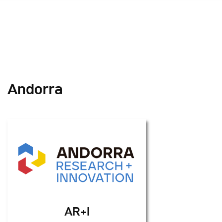
Occitan
Euskara
Andorra
AR+I