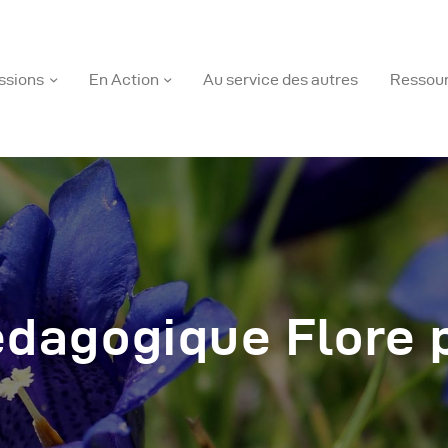
ssions
En Action
Au service des autres
Ressou
os Missions
n Action
u Service Des Autres
édagogique Flore
essources
outique