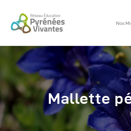
Nos Mi
N
E
A
Mallette p
R
B