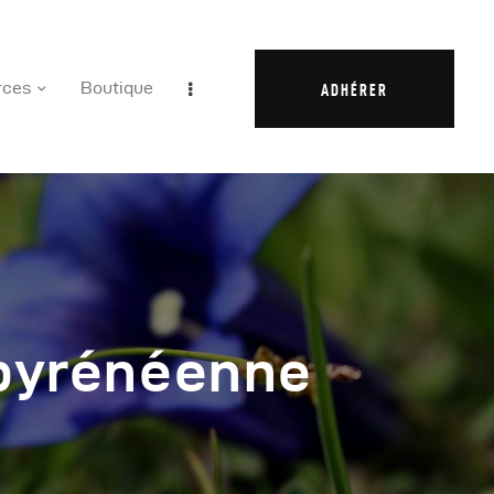
rces
Boutique
ADHÉRER
 pyrénéenne