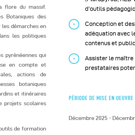
a flore du massif.
d’outils pédagogi
es Botaniques des
Conception et des
r les démarches en
adéquation avec l
ans les politiques
contenus et publi
es pyrénéennes qui
Assister le maître
rise en compte et
prestataires poten
ales, actions de
chesses botaniques
dins et itinéraires
PÉRIODE DE MISE EN OEUVRE
e projets scolaires
Décembre 2025 - Décembr
outils de formation