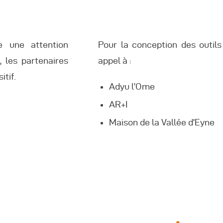
 une attention
Pour la conception des outi
, les partenaires
appel à :
itif.
Adyu l’Ome
AR+I
Maison de la Vallée d’Eyne