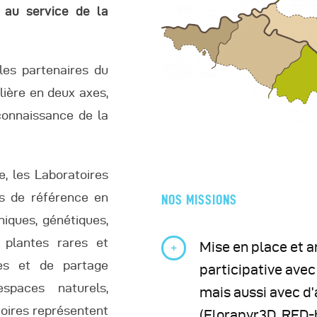
s au service de la
les partenaires du
lière en deux axes,
-connaissance de la
e, les Laboratoires
es de référence en
NOS MISSIONS
iques, génétiques,
 plantes rares et
Mise en place et 
es et de partage
participative avec
espaces naturels,
mais aussi avec d’
itoires représentent
(Florapyr3D, RED-b