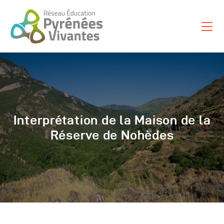
Nos Missions
En Action
Au Service Des Autres
Ressources
Interprétation de la Maison de la
Boutique
Réserve de Nohèdes
Le Réseau Propose
À Propos
Français